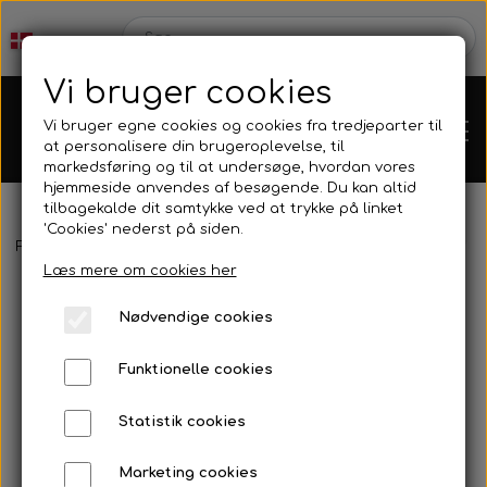
Vi bruger cookies
Vi bruger egne cookies og cookies fra tredjeparter til
at personalisere din brugeroplevelse, til
markedsføring og til at undersøge, hvordan vores
hjemmeside anvendes af besøgende. Du kan altid
tilbagekalde dit samtykke ved at trykke på linket
'Cookies' nederst på siden.
Forside
Tilbehør
Kæder og tandhjul
RK 219 bagtandhjul 707
Karts
Læs mere om cookies her
Nødvendige cookies
Kartdele
Funktionelle cookies
Mini kart
Motor
Statistik cookies
Marketing cookies
Bagaksler/Lejeskåle
OK/KZ/DD2 kart