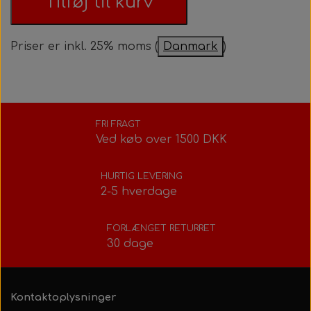
Tilføj til kurv
Priser er inkl. 25% moms (
Danmark
)
FRI FRAGT
Ved køb over 1500 DKK
HURTIG LEVERING
2-5 hverdage
FORLÆNGET RETURRET
30 dage
Kontaktoplysninger