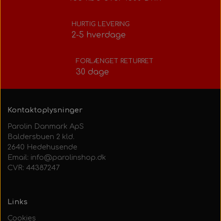
Bolte, møtrikker, skiver, mm.
Styretøj
Pedaler
Indsugningsdæmper
Rotax power valve
HURTIG LEVERING
2-5 hverdage
Tank/Bundplade
Styretøj
Rotax udstødning
FORLÆNGET RETURRET
30 dage
Tank/Bundplade
Sæder
Rotax Værktøj/tilbehør
Sæder
Kontaktoplysninger
Parolin Danmark ApS
Baldersbuen 2 kld.
2640 Hedehusende
Email: info@parolinshop.dk
CVR: 44387247
Links
Cookies