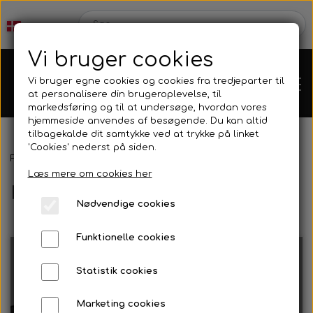
Vi bruger cookies
Vi bruger egne cookies og cookies fra tredjeparter til
at personalisere din brugeroplevelse, til
markedsføring og til at undersøge, hvordan vores
hjemmeside anvendes af besøgende. Du kan altid
tilbagekalde dit samtykke ved at trykke på linket
'Cookies' nederst på siden.
Forside
Reservedele
Kofangere
Karts
Læs mere om cookies her
Kofangere
Nødvendige cookies
Kartdele
Funktionelle cookies
Mini kart
Motor
Statistik cookies
Bagkofanger
Sidekofanger
Marketing cookies
Bagaksler/Lejeskåle
OK/KZ/DD2 kart