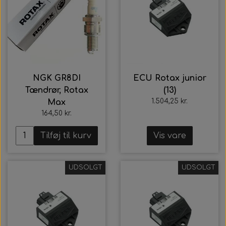
NGK GR8DI
ECU Rotax junior
Tændrør, Rotax
(13)
1.504,25 kr.
Max
164,50 kr.
Tilføj til kurv
Vis vare
UDSOLGT
UDSOLGT