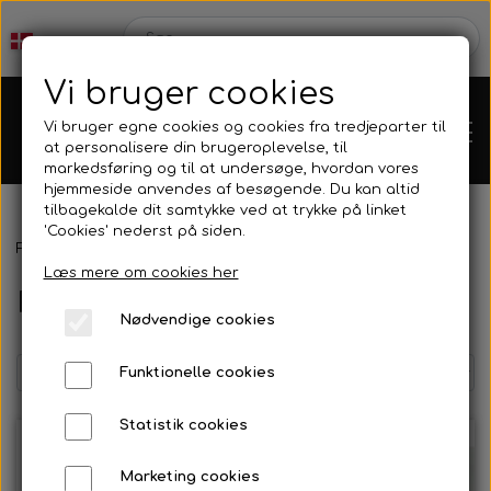
Vi bruger cookies
Vi bruger egne cookies og cookies fra tredjeparter til
at personalisere din brugeroplevelse, til
markedsføring og til at undersøge, hvordan vores
hjemmeside anvendes af besøgende. Du kan altid
tilbagekalde dit samtykke ved at trykke på linket
'Cookies' nederst på siden.
Forside
Motorer
Rotax
Rotax Elsystem
Karts
Læs mere om cookies her
Rotax Elsystem
Nødvendige cookies
Kartdele
Funktionelle cookies
Mini kart
Motor
Statistik cookies
Marketing cookies
Bagaksler/Lejeskåle
OK/KZ/DD2 kart