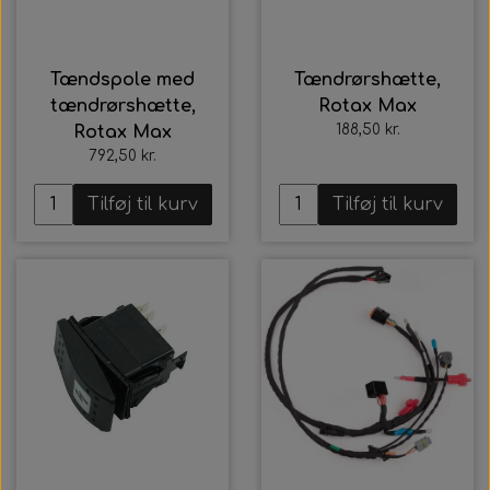
Bolte, møtrikker, skiver, mm.
Styretøj
Pedaler
Indsugningsdæmper
Rotax power valve
Tændspole med
Tændrørshætte,
Tank/Bundplade
Styretøj
tændrørshætte,
Rotax Max
Rotax udstødning
188,50 kr.
Rotax Max
792,50 kr.
Tank/Bundplade
Sæder
Rotax Værktøj/tilbehør
Tilføj til kurv
Tilføj til kurv
Sæder