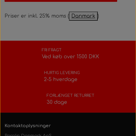
Priser er inkl. 25% moms (
Danmark
)
FRI FRAGT
Ved køb over 1500 DKK
HURTIG LEVERING
2-5 hverdage
FORLÆNGET RETURRET
30 dage
Kontaktoplysninger
Parolin Danmark ApS