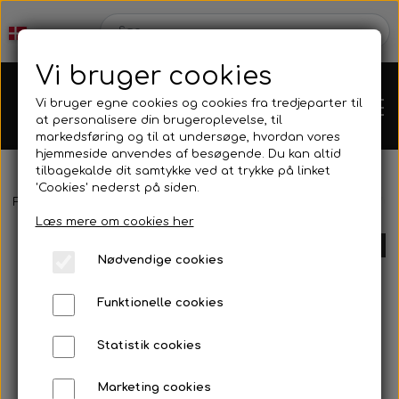
Vi bruger cookies
Vi bruger egne cookies og cookies fra tredjeparter til
at personalisere din brugeroplevelse, til
markedsføring og til at undersøge, hvordan vores
hjemmeside anvendes af besøgende. Du kan altid
tilbagekalde dit samtykke ved at trykke på linket
'Cookies' nederst på siden.
Forside
Tilbehør
Kæder og tandhjul
RK 219 bagtandhjul 707
Karts
Læs mere om cookies her
UDSOLGT
Nødvendige cookies
Kartdele
Funktionelle cookies
Mini kart
Motor
Statistik cookies
Marketing cookies
Bagaksler/Lejeskåle
OK/KZ/DD2 kart