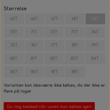
Bolte, møtrikker, skiver, mm.
Styretøj
Pedaler
Indsugningsdæmper
Rotax power valve
Størrelse
65T
66T
67T
68T
69T
Tank/Bundplade
Styretøj
Rotax udstødning
70T
71T
72T
73T
74T
Tank/Bundplade
Sæder
Rotax Værktøj/tilbehør
75T
76T
77T
78T
79T
Sæder
80T
81T
82T
83T
84T
85T
86T
87T
88T
Varianten kan desværre ikke købes, da der ikke er
flere på lager
Giv mig besked når varen kan købes igen