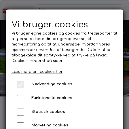
Vi bruger cookies
Vi bruger egne cookies og cookies fra tredjeparter til
at personalisere din brugeroplevelse, til
markedsføring og til at undersøge, hvordan vores
hjemmeside anvendes af besøgende. Du kan altid
tilbagekalde dit samtykke ved at trykke på linket
'Cookies' nederst på siden.
Karts
Læs mere om cookies her
Nødvendige cookies
Kartdele
Funktionelle cookies
Mini kart
Motor
Statistik cookies
Velkommen til Parolin
Marketing cookies
Bagaksler/Lejeskåle
OK/KZ/DD2 kart