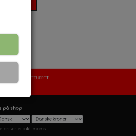
il kurv
FORLÆNGET RETURRET
30 dage
s på shop
le priser er inkl. moms