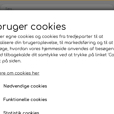
bruger cookies
Karts
Kartdele
Motor
Tilbehør
Dæk
Udsalg
er egne cookies og cookies fra tredjeparter til at
lisere din brugeroplevelse, til markedsføring og til at
ul
OK/KZ/DD2 kart
Iame
Universale dele
TM
øge, hvordan vores hjemmeside anvendes af besøgen
kåle
rer
Bagaksler/Lejeskåle
Komplette motorer
Nav
Komplette motorer
, olie, mm.
ipro/Unigo
Sensor
Unigo RPM sensor
id tilbagekalde dit samtykke ved at trykke på linket 'Co
 på siden.
Bodywork
Fælge
Unigo RPM sensor
Bremsedele
Div
re om cookies her
102,56 kr.
Kofangere/Barer
Kabler
Varenummer: 10-08-004
r
Motor tilbehør
Jecko
re, mm.
Nødvendige cookies
Nav/Fælge
Bolte, møtrikker, skiver, mm.
Funktionelle cookies
ve
Pedaler
Forventet leveringstid:
4-6 hverdage
ng
Styretøj
Statistik cookies