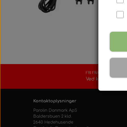
Tank/Bundplad
Rotax Værktøj/t
Sæder
Tilbehør
Tændrør
Kølesystem
Motorfundamen
Indsugningsdæ
FRI FRAGT
Ved køb over 150
Kontaktoplysninger
Parolin Danmark ApS
Baldersbuen 2 kld.
2640 Hedehusende