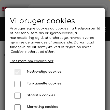
Vi bruger cookies
Vi bruger egne cookies og cookies fra tredjeparter til
at personalisere din brugeroplevelse, til
markedsføring og til at undersøge, hvordan vores
hjemmeside anvendes af besøgende. Du kan altid
tilbagekalde dit samtykke ved at trykke på linket
'Cookies' nederst på siden.
Forside
Motorer
Rotax
Rotax Elsystem
Tænding/startknap 
Karts
Læs mere om cookies her
Nødvendige cookies
Kartdele
Funktionelle cookies
Mini kart
Motor
Statistik cookies
Marketing cookies
Bagaksler/Lejeskåle
OK/KZ/DD2 kart