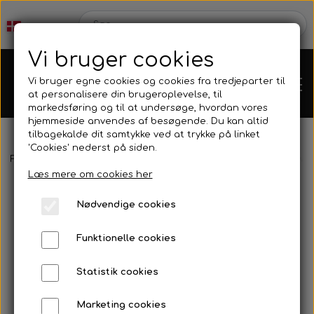
Vi bruger cookies
Vi bruger egne cookies og cookies fra tredjeparter til
at personalisere din brugeroplevelse, til
markedsføring og til at undersøge, hvordan vores
hjemmeside anvendes af besøgende. Du kan altid
tilbagekalde dit samtykke ved at trykke på linket
'Cookies' nederst på siden.
Forside
Motorer
Rotax
Rotax power valve
Pakning til powe
Karts
Læs mere om cookies her
Nødvendige cookies
Kartdele
Funktionelle cookies
Mini kart
Motor
Statistik cookies
Marketing cookies
Bagaksler/Lejeskåle
OK/KZ/DD2 kart