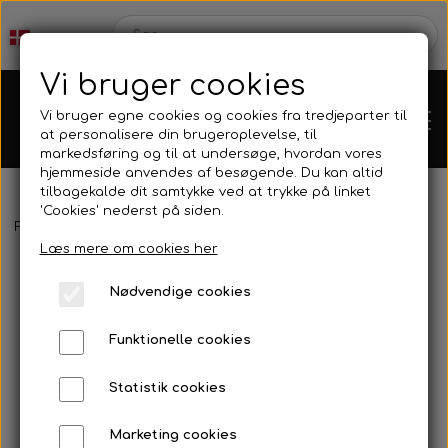
Vi bruger cookies
Vi bruger egne cookies og cookies fra tredjeparter til
at personalisere din brugeroplevelse, til
markedsføring og til at undersøge, hvordan vores
hjemmeside anvendes af besøgende. Du kan altid
tilbagekalde dit samtykke ved at trykke på linket
'Cookies' nederst på siden.
Forside
Reservedele
Bodywork
Nederste beslag til dynamic
Karts
Læs mere om cookies her
Nødvendige cookies
Kartdele
Funktionelle cookies
Mini kart
Motor
Statistik cookies
Marketing cookies
Bagaksler/Lejeskåle
OK/KZ/DD2 kart