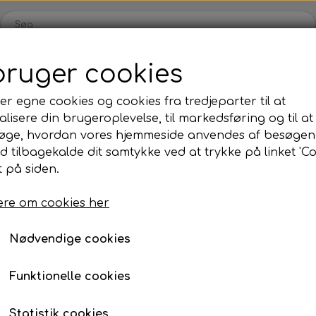
bruger cookies
Karts
Kartdele
Motor
Tilbehør
Dæk
Udsalg
er egne cookies og cookies fra tredjeparter til at
lisere din brugeroplevelse, til markedsføring og til at
ul
OK/KZ/DD2 kart
Iame
Universale dele
TM
øge, hvordan vores hjemmeside anvendes af besøgen
kåle
rer
Bagaksler/Lejeskåle
Komplette motorer
Nav
Komplette motorer
, olie, mm.
ag til frontspoiler standard (per styk)
id tilbagekalde dit samtykke ved at trykke på linket 'Co
 på siden.
Bodywork
Fælge
Monteringsbeslag til f
Bremsedele
Div
standard (per styk)
re om cookies her
Kofangere/Barer
Kabler
r
Motor tilbehør
Jecko
re, mm.
70,21 kr.
Nødvendige cookies
Nav/Fælge
Bolte, møtrikker, skiver, mm.
Varenummer: 20SSPC02
Funktionelle cookies
ve
Pedaler
ng
Styretøj
Statistik cookies