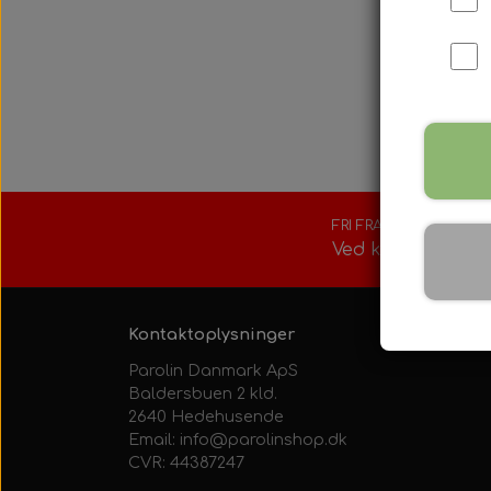
Tank/Bundplad
Rotax Værktøj/t
Sæder
Tilbehør
Tændrør
Kølesystem
Motorfundamen
Indsugningsdæ
FRI FRAGT
Ved køb over 150
Kontaktoplysninger
Parolin Danmark ApS
Baldersbuen 2 kld.
2640 Hedehusende
Email: info@parolinshop.dk
CVR: 44387247