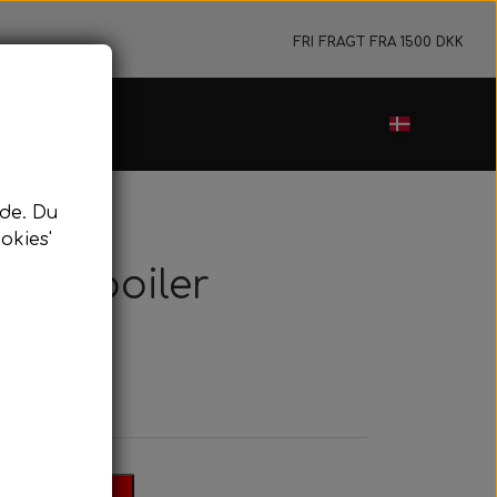
FRI FRAGT FRA 1500 DKK
de. Du
okies'
rontspoiler