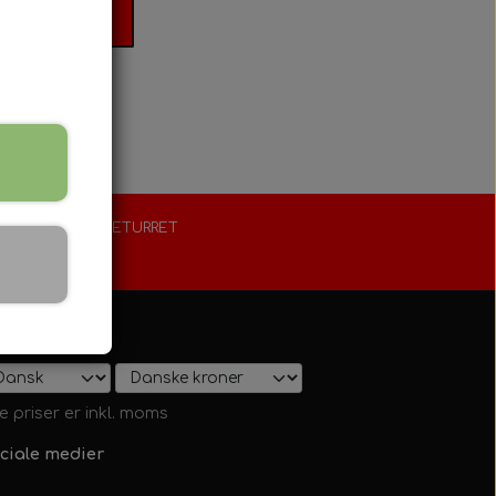
il kurv
FORLÆNGET RETURRET
30 dage
s på shop
le priser er inkl. moms
ciale medier