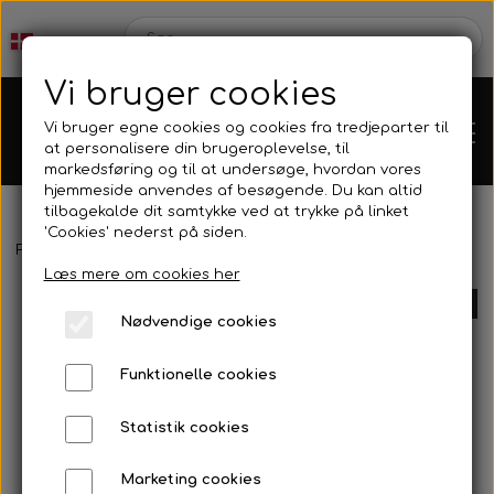
Vi bruger cookies
Vi bruger egne cookies og cookies fra tredjeparter til
at personalisere din brugeroplevelse, til
markedsføring og til at undersøge, hvordan vores
hjemmeside anvendes af besøgende. Du kan altid
tilbagekalde dit samtykke ved at trykke på linket
'Cookies' nederst på siden.
Forside
Dæk
Mojo D2 CIK dæksæt
Karts
Læs mere om cookies her
UDSOLGT
Nødvendige cookies
Kartdele
Funktionelle cookies
Mini kart
Motor
Statistik cookies
Marketing cookies
Bagaksler/Lejeskåle
OK/KZ/DD2 kart