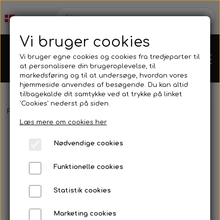
Vi bruger cookies
Vi bruger egne cookies og cookies fra tredjeparter til
at personalisere din brugeroplevelse, til
markedsføring og til at undersøge, hvordan vores
hjemmeside anvendes af besøgende. Du kan altid
tilbagekalde dit samtykke ved at trykke på linket
'Cookies' nederst på siden.
Forside
Tilbehør
Sprays, rengøring, olie, mm.
Kyllingerens -
Karts
Læs mere om cookies her
Nødvendige cookies
Kartdele
Funktionelle cookies
Mini kart
Motor
Statistik cookies
Marketing cookies
Bagaksler/Lejeskåle
OK/KZ/DD2 kart