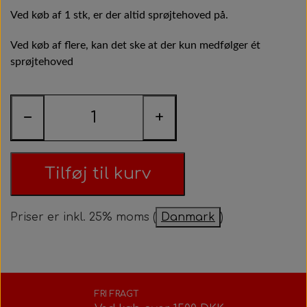
Bolte, møtrikker, skiver, mm.
Styretøj
Pedaler
Ved køb af 1 stk, er der altid sprøjtehoved på.
Indsugningsdæmper
Rotax power valve
Ved køb af flere, kan det ske at der kun medfølger ét
Tank/Bundplade
Styretøj
sprøjtehoved
Rotax udstødning
Tank/Bundplade
Sæder
Rotax Værktøj/tilbehør
−
+
Sæder
Tilføj til kurv
Priser er inkl. 25% moms (
Danmark
)
FRI FRAGT