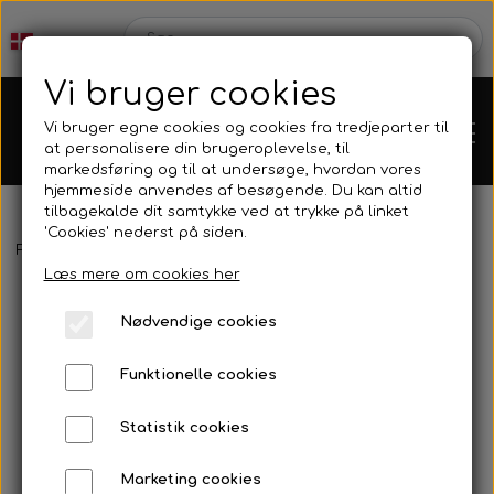
Vi bruger cookies
Vi bruger egne cookies og cookies fra tredjeparter til
at personalisere din brugeroplevelse, til
markedsføring og til at undersøge, hvordan vores
hjemmeside anvendes af besøgende. Du kan altid
tilbagekalde dit samtykke ved at trykke på linket
'Cookies' nederst på siden.
Forside
Reservedele
Motor tilbehør
Udstødningsbeslag
Ko
Karts
Læs mere om cookies her
Nødvendige cookies
Kartdele
Funktionelle cookies
Mini kart
Motor
Statistik cookies
Marketing cookies
Bagaksler/Lejeskåle
OK/KZ/DD2 kart