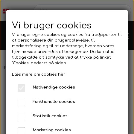
Vi bruger cookies
Vi bruger egne cookies og cookies fra tredjeparter til
at personalisere din brugeroplevelse, til
markedsføring og til at undersøge, hvordan vores
hjemmeside anvendes af besøgende. Du kan altid
tilbagekalde dit samtykke ved at trykke på linket
'Cookies' nederst på siden.
Forside
Motorer
Rotax
Rotax Kobling
Koblingsskål, Rotax 
Karts
Læs mere om cookies her
Nødvendige cookies
Kartdele
Funktionelle cookies
Mini kart
Motor
Statistik cookies
Marketing cookies
Bagaksler/Lejeskåle
OK/KZ/DD2 kart