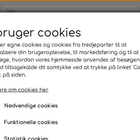
bruger cookies
Karts
Kartdele
Motor
Tilbehør
Dæk
Udsalg
er egne cookies og cookies fra tredjeparter til at
lisere din brugeroplevelse, til markedsføring og til at
ul
OK/KZ/DD2 kart
Iame
Universale dele
TM
øge, hvordan vores hjemmeside anvendes af besøgen
kåle
rer
Bagaksler/Lejeskåle
Komplette motorer
Nav
Komplette motorer
, olie, mm.
KE køler 240mm
id tilbagekalde dit samtykke ved at trykke på linket 'Co
 på siden.
Bodywork
Fælge
KE køler 240mm
Bremsedele
Div
re om cookies her
3.200,00 kr.
Kofangere/Barer
Kabler
Varenummer: KL240
r
Motor tilbehør
Jecko
re, mm.
Nødvendige cookies
Nav/Fælge
Bolte, møtrikker, skiver, mm.
375x240x32mm
Funktionelle cookies
ve
Pedaler
ng
Styretøj
Statistik cookies