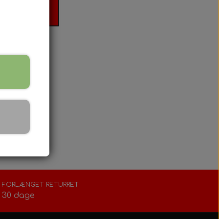
il kurv
FORLÆNGET RETURRET
30 dage