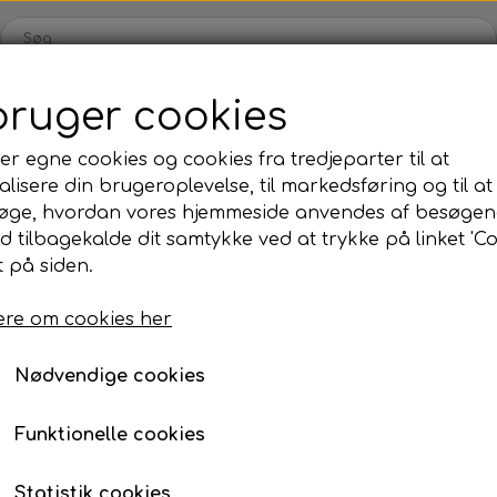
bruger cookies
Karts
Kartdele
Motor
Tilbehør
Dæk
Udsalg
er egne cookies og cookies fra tredjeparter til at
lisere din brugeroplevelse, til markedsføring og til at
ul
OK/KZ/DD2 kart
Iame
Universale dele
TM
øge, hvordan vores hjemmeside anvendes af besøgen
kåle
rer
Bagaksler/Lejeskåle
Komplette motorer
Nav
Komplette motorer
, olie, mm.
dhjul, Rotax Max
id tilbagekalde dit samtykke ved at trykke på linket 'Co
 på siden.
Bodywork
Fælge
Fortandhjul, Rotax Ma
Bremsedele
Div
re om cookies her
Fra 238,00 kr.
Kofangere/Barer
Kabler
r
Motor tilbehør
Jecko
re, mm.
Nødvendige cookies
Nav/Fælge
Bolte, møtrikker, skiver, mm.
Størrelse
Funktionelle cookies
ve
Pedaler
11T
12T
13T
14T
ng
Styretøj
Statistik cookies