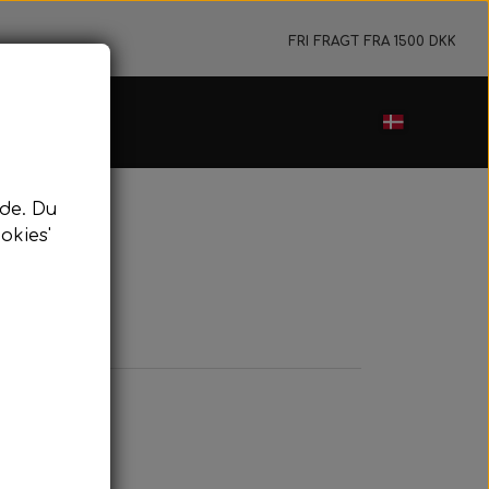
FRI FRAGT FRA 1500 DKK
de. Du
okies'
x