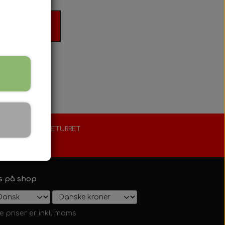
il kurv
FORLÆNGET RETURRET
30 dage
s på shop
le priser er inkl. moms