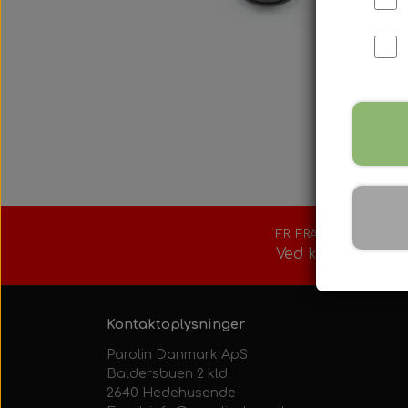
Tank/Bundplad
Rotax Værktøj/t
Sæder
Tilbehør
Tændrør
Kølesystem
Motorfundamen
Indsugningsdæ
FRI FRAGT
Ved køb over 150
Kontaktoplysninger
Parolin Danmark ApS
Baldersbuen 2 kld.
2640 Hedehusende