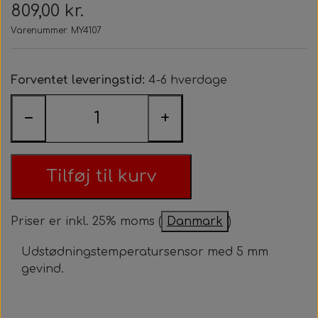
809,00 kr.
Bolte, møtrikker, skiver, mm.
Styretøj
Pedaler
Indsugningsdæmper
Rotax power valve
Varenummer: MY4107
Tank/Bundplade
Styretøj
Rotax udstødning
Forventet leveringstid:
4-6 hverdage
Tank/Bundplade
Sæder
−
+
Rotax Værktøj/tilbehør
Sæder
Tilføj til kurv
Priser er inkl. 25% moms (
Danmark
)
Udstødningstemperatursensor med 5 mm
gevind.