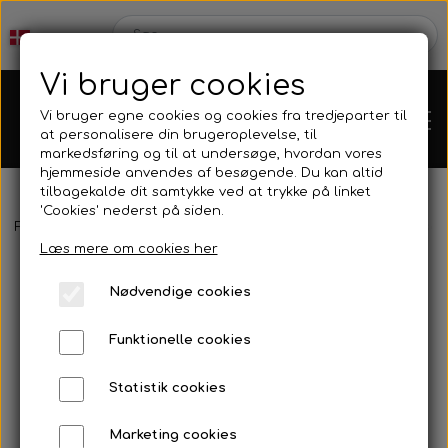
Vi bruger cookies
Vi bruger egne cookies og cookies fra tredjeparter til
at personalisere din brugeroplevelse, til
markedsføring og til at undersøge, hvordan vores
hjemmeside anvendes af besøgende. Du kan altid
tilbagekalde dit samtykke ved at trykke på linket
'Cookies' nederst på siden.
Forside
Tilbehør
Laptimere, stopure, mm.
Mychron
Sensor
Karts
Læs mere om cookies her
Nødvendige cookies
Kartdele
Funktionelle cookies
Mini kart
Motor
Statistik cookies
Marketing cookies
Bagaksler/Lejeskåle
OK/KZ/DD2 kart