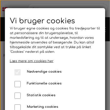
Vi bruger cookies
Vi bruger egne cookies og cookies fra tredjeparter til
at personalisere din brugeroplevelse, til
markedsføring og til at undersøge, hvordan vores
hjemmeside anvendes af besøgende. Du kan altid
tilbagekalde dit samtykke ved at trykke på linket
'Cookies' nederst på siden.
Forside
Motorer
Rotax
Rotax Elsystem
Denso iridium tænd
Karts
Læs mere om cookies her
Nødvendige cookies
Kartdele
Funktionelle cookies
Mini kart
Motor
Statistik cookies
Marketing cookies
Bagaksler/Lejeskåle
OK/KZ/DD2 kart