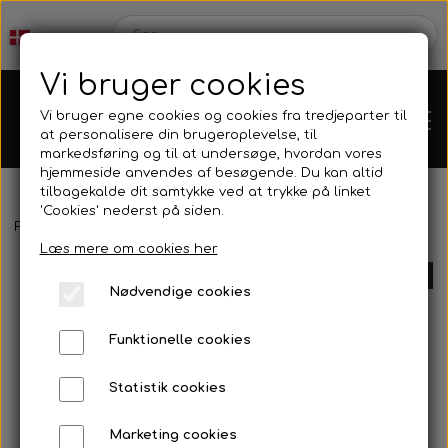
Vi bruger cookies
Vi bruger egne cookies og cookies fra tredjeparter til
at personalisere din brugeroplevelse, til
markedsføring og til at undersøge, hvordan vores
hjemmeside anvendes af besøgende. Du kan altid
tilbagekalde dit samtykke ved at trykke på linket
'Cookies' nederst på siden.
Forside
Reservedele
Bremsedele
Bremseslanger, stænger, m
Karts
Læs mere om cookies her
UDSOLGT
Nødvendige cookies
Kartdele
Funktionelle cookies
Mini kart
Motor
Statistik cookies
Marketing cookies
Bagaksler/Lejeskåle
OK/KZ/DD2 kart