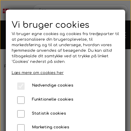
Vi bruger cookies
Vi bruger egne cookies og cookies fra tredjeparter til
at personalisere din brugeroplevelse, til
markedsføring og til at undersøge, hvordan vores
hjemmeside anvendes af besøgende. Du kan altid
tilbagekalde dit samtykke ved at trykke på linket
'Cookies' nederst på siden.
Forside
Reservedele
Bremsedele
Bremsekaliber bag AP-RAC
Karts
Læs mere om cookies her
Nødvendige cookies
Kartdele
Funktionelle cookies
Mini kart
Motor
Statistik cookies
Marketing cookies
Bagaksler/Lejeskåle
OK/KZ/DD2 kart