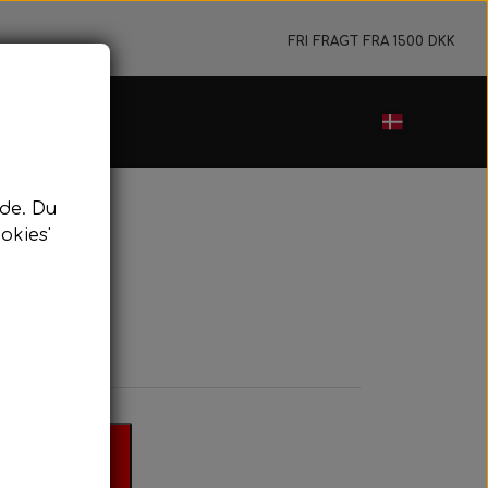
FRI FRAGT FRA 1500 DKK
de. Du
okies'
r
il kurv