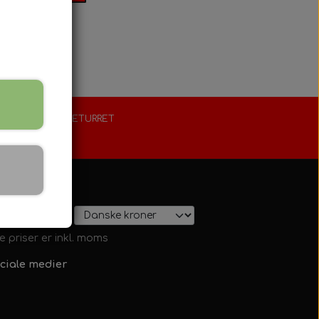
FORLÆNGET RETURRET
30 dage
s på shop
le priser er inkl. moms
ciale medier