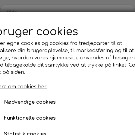
bruger cookies
Karts
Kartdele
Motor
Tilbehør
Dæk
Udsalg
er egne cookies og cookies fra tredjeparter til at
lisere din brugeroplevelse, til markedsføring og til at
ul
OK/KZ/DD2 kart
Iame
Universale dele
TM
øge, hvordan vores hjemmeside anvendes af besøgen
kåle
rer
Bagaksler/Lejeskåle
Komplette motorer
Nav
Komplette motorer
, olie, mm.
bag barer
Beslag til bag/frontbar
id tilbagekalde dit samtykke ved at trykke på linket 'Co
 på siden.
Bodywork
Fælge
Beslag til bag/frontba
Bremsedele
Div
re om cookies her
88,96 kr.
Kofangere/Barer
Kabler
Varenummer: 30FA30/B
r
Motor tilbehør
Jecko
re, mm.
Nødvendige cookies
Nav/Fælge
Bolte, møtrikker, skiver, mm.
Funktionelle cookies
ve
Pedaler
Tilføj t
−
+
ng
Styretøj
Statistik cookies