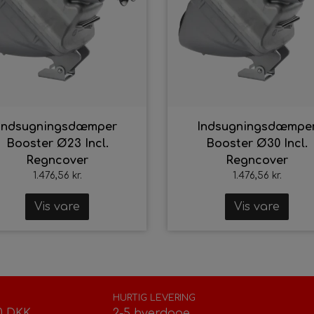
Indsugningsdæmper
Indsugningsdæmpe
Booster Ø23 Incl.
Booster Ø30 Incl.
Regncover
Regncover
1.476,56 kr.
1.476,56 kr.
Vis vare
Vis vare
HURTIG LEVERING
0 DKK
2-5 hverdage