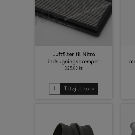
Luftfilter til Nitro
indsugningsdæmper
mo
325,00 kr.
Tilføj til kurv