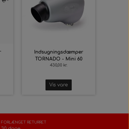
r
Indsugningsdæmper
TORNADO - Mini 60
430,00 kr.
Vis vare
FORLÆNGET RETURRET
30 dage