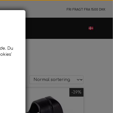
FRI FRAGT FRA 1500 DKK
de. Du
okies'
-24%
-39%