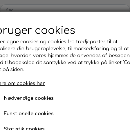
bruger cookies
Karts
Kartdele
Motor
Tilbehør
Dæk
Udsalg
er egne cookies og cookies fra tredjeparter til at
lisere din brugeroplevelse, til markedsføring og til at
ul
OK/KZ/DD2 kart
Iame
Universale dele
TM
øge, hvordan vores hjemmeside anvendes af besøgen
kåle
rer
Bagaksler/Lejeskåle
Komplette motorer
Nav
Komplette motorer
, olie, mm.
sdæmper
id tilbagekalde dit samtykke ved at trykke på linket 'Co
 på siden.
Bodywork
Fælge
Bremsedele
Div
re om cookies her
Kofangere/Barer
Kabler
r
Motor tilbehør
Jecko
re, mm.
Nødvendige cookies
Nav/Fælge
Bolte, møtrikker, skiver, mm.
Funktionelle cookies
ve
Pedaler
ng
Styretøj
Statistik cookies