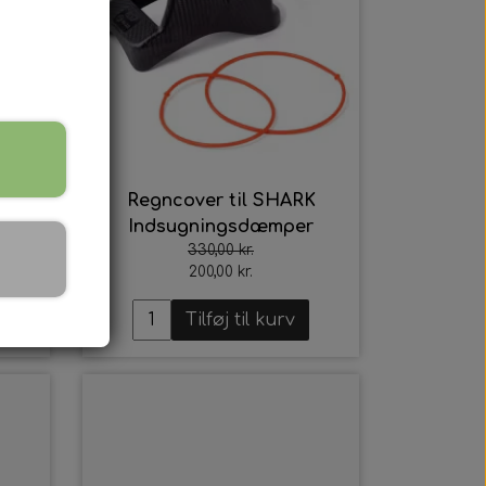
r
Regncover til SHARK
 60
Indsugningsdæmper
330,00 kr.
200,00 kr.
Tilføj til kurv