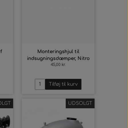
Intet billede
f
Monteringshjul til
indsugningsdæmper, Nitro
45,00 kr.
Tilføj til kurv
OLGT
UDSOLGT