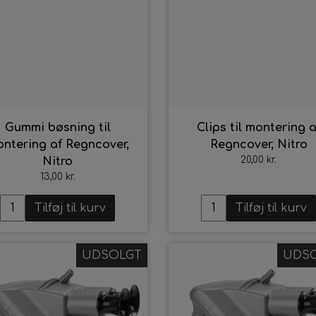
Intet billede
Intet billede
Gummi bøsning til
Clips til montering a
ntering af Regncover,
Regncover, Nitro
20,00 kr.
Nitro
13,00 kr.
Tilføj til kurv
Tilføj til kurv
UDSOLGT
UDS