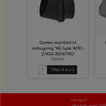
Gummi manifold til
indsugning "KG type 'APE1-
2/K23-30/NITRO
115,00 kr.
Tilføj til kurv
FRI FRAGT
Ved køb over 150