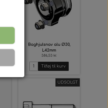
,
Baghjulsnav alu Ø30,
L42mm
386,53 kr.
Tilføj til kurv
UDSOLGT