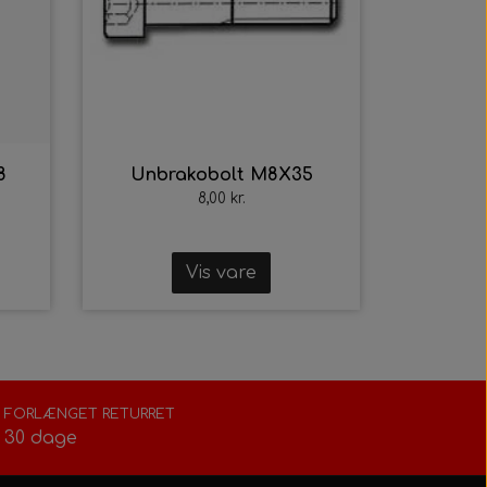
8
Unbrakobolt M8X35
8,00 kr.
Vis vare
FORLÆNGET RETURRET
30 dage