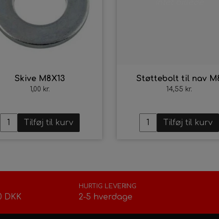
Intet billede
Skive M8X13
Støttebolt til nav M
1,00 kr.
14,55 kr.
Tilføj til kurv
Tilføj til kurv
HURTIG LEVERING
0 DKK
2-5 hverdage