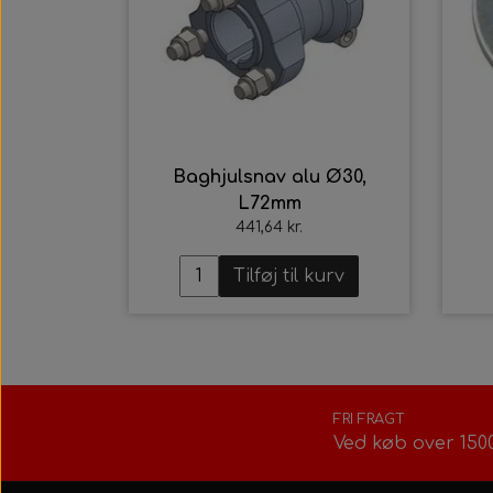
Baghjulsnav alu Ø30,
L72mm
441,64 kr.
Tilføj til kurv
FRI FRAGT
Ved køb over 150