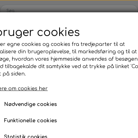
bruger cookies
Karts
Kartdele
Motor
Tilbehør
Dæk
Udsalg
er egne cookies og cookies fra tredjeparter til at
lisere din brugeroplevelse, til markedsføring og til at
ul
OK/KZ/DD2 kart
Iame
Universale dele
TM
øge, hvordan vores hjemmeside anvendes af besøgen
kåle
rer
Bagaksler/Lejeskåle
Komplette motorer
Nav
Komplette motorer
, olie, mm.
id tilbagekalde dit samtykke ved at trykke på linket 'Co
 på siden.
Bodywork
Fælge
Bremsedele
Div
re om cookies her
Kofangere/Barer
Kabler
r
Motor tilbehør
Jecko
re, mm.
Nødvendige cookies
Nav/Fælge
Bolte, møtrikker, skiver, mm.
Funktionelle cookies
ve
Pedaler
ng
Styretøj
Statistik cookies